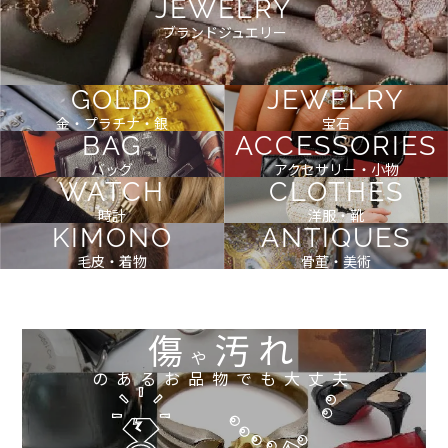
JEWELRY
ブランドジュエリー
GOLD
JEWELRY
金・プラチナ・銀
宝石
BAG
ACCESSORIES
バッグ
アクセサリー・小物
WATCH
CLOTHES
時計
洋服・靴
KIMONO
ANTIQUES
毛皮・着物
骨董・美術
傷
汚れ
や
のあるお品物でも大丈夫