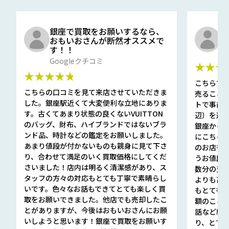
銀座で買取をお願いするなら、
口
おもいおさんが断然オススメで
と
す！！
G
Googleクチコミ
★★★
★★★★★
こちらで
こちらの口コミを見て来店させていただきま
売ること
した。銀座駅近くて大変便利な立地にありま
トで事前
す。古くてあまり状態の良くないVUITTON
辺）を選ん
のバッグ、財布、ハイブランドではないブラ
銀座から徒
ンド品、時計などの鑑定をお願いしました。
にこちら
あまり値段が付かないものも親身に見て下さ
のお店も指輪
り、合わせて満足のいく買取価格にしてくだ
うお値段
さいました！店内は明るく清潔感があり、ス
数分の査定
タッフの方々の対応もとても丁寧で素晴らし
よりも高
いです。色々なお話もできてとても楽しく買
もとても
取をお願いできました。他店でも売却したこ
額のこと
とがありますが、今後はおもいおさんにお願
話など細か
いしようと思います！銀座で買取をお願いす
り、とて