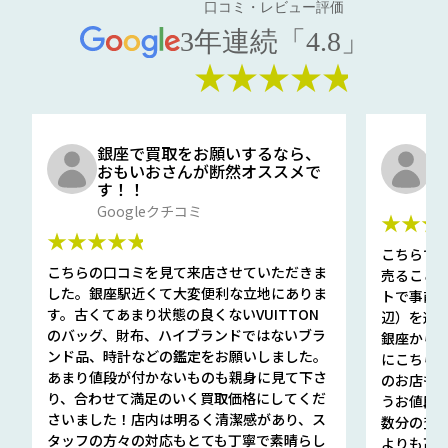
口コミ・レビュー評価
3年連続「4.8」
★★★★★
銀座で買取をお願いするなら、
口
おもいおさんが断然オススメで
と
す！！
G
Googleクチコミ
★★★
★★★★★
こちらで
こちらの口コミを見て来店させていただきま
売ること
した。銀座駅近くて大変便利な立地にありま
トで事前
す。古くてあまり状態の良くないVUITTON
辺）を選ん
のバッグ、財布、ハイブランドではないブラ
銀座から徒
ンド品、時計などの鑑定をお願いしました。
にこちら
あまり値段が付かないものも親身に見て下さ
のお店も指輪
り、合わせて満足のいく買取価格にしてくだ
うお値段
さいました！店内は明るく清潔感があり、ス
数分の査定
タッフの方々の対応もとても丁寧で素晴らし
よりも高