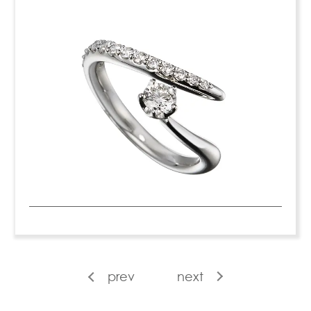
prev
next