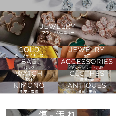
JEWELRY
ブランドジュエリー
GOLD
JEWELRY
金・プラチナ・銀
宝石
BAG
ACCESSORIES
バッグ
アクセサリー・小物
WATCH
CLOTHES
時計
洋服・靴
KIMONO
ANTIQUES
毛皮・着物
骨董・美術
傷
汚れ