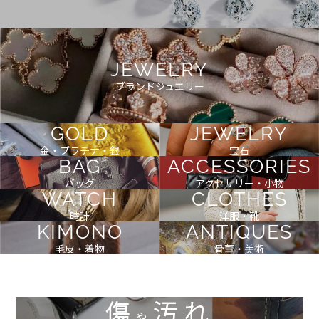
JEWELRY
ブランドジュエリー
GOLD
JEWELRY
金・プラチナ・銀
宝石
BAG
ACCESSORIES
バッグ
アクセサリー・小物
WATCH
CLOTHES
時計
洋服・靴
KIMONO
ANTIQUES
毛皮・着物
骨董・美術
傷
汚れ
や