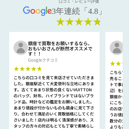
口コミ・レビュー評価
3年連続「4.8」
★★★★★
銀座で買取をお願いするなら、
口
おもいおさんが断然オススメで
と
す！！
G
Googleクチコミ
★★★
★★★★★
こちらで
こちらの口コミを見て来店させていただきま
売ること
した。銀座駅近くて大変便利な立地にありま
トで事前
す。古くてあまり状態の良くないVUITTON
辺）を選ん
のバッグ、財布、ハイブランドではないブラ
銀座から徒
ンド品、時計などの鑑定をお願いしました。
にこちら
あまり値段が付かないものも親身に見て下さ
のお店も指輪
り、合わせて満足のいく買取価格にしてくだ
うお値段
さいました！店内は明るく清潔感があり、ス
数分の査定
タッフの方々の対応もとても丁寧で素晴らし
よりも高