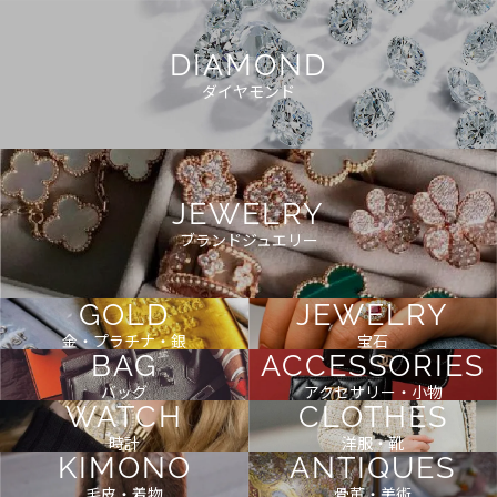
DIAMOND
ダイヤモンド
JEWELRY
ブランドジュエリー
GOLD
JEWELRY
金・プラチナ・銀
宝石
BAG
ACCESSORIES
バッグ
アクセサリー・小物
WATCH
CLOTHES
時計
洋服・靴
KIMONO
ANTIQUES
毛皮・着物
骨董・美術