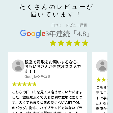
たくさんのレビューが
届いています！
口コミ・レビュー評価
3年連続「4.8」
★★★★★
銀座で買取をお願いするなら、
口
おもいおさんが断然オススメで
と
す！！
G
Googleクチコミ
★★★
★★★★★
こちらで
こちらの口コミを見て来店させていただきま
売ること
した。銀座駅近くて大変便利な立地にありま
トで事前
す。古くてあまり状態の良くないVUITTON
辺）を選ん
のバッグ、財布、ハイブランドではないブラ
銀座から徒
ンド品、時計などの鑑定をお願いしました。