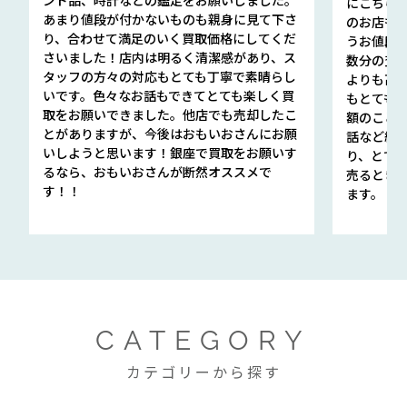
にこちら
あまり値段が付かないものも親身に見て下さ
のお店も指輪
り、合わせて満足のいく買取価格にしてくだ
うお値段
さいました！店内は明るく清潔感があり、ス
数分の査定
タッフの方々の対応もとても丁寧で素晴らし
よりも高
いです。色々なお話もできてとても楽しく買
もとても
取をお願いできました。他店でも売却したこ
額のこと
とがありますが、今後はおもいおさんにお願
話など細か
いしようと思います！銀座で買取をお願いす
り、とて
るなら、おもいおさんが断然オススメで
売るとき
す！！
ます。
CATEGORY
カテゴリーから探す