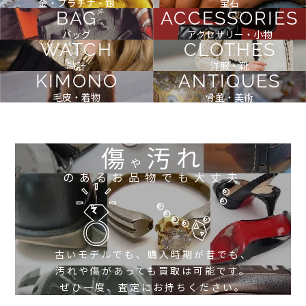
金・プラチナ・銀
宝石
BAG
ACCESSORIES
バッグ
アクセサリー・小物
WATCH
CLOTHES
時計
洋服・靴
KIMONO
ANTIQUES
毛皮・着物
骨董・美術
傷
汚れ
や
のあるお品物でも大丈夫
古いモデルでも、購入時期が昔でも、
汚れや傷があっても買取は可能です。
ぜひ一度、査定にお持ちください。