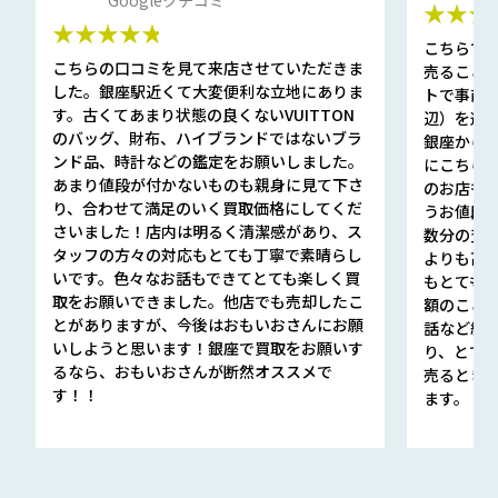
★★★
★★★★★
こちらで
こちらの口コミを見て来店させていただきま
売ること
した。銀座駅近くて大変便利な立地にありま
トで事前
す。古くてあまり状態の良くないVUITTON
辺）を選ん
のバッグ、財布、ハイブランドではないブラ
銀座から徒
ンド品、時計などの鑑定をお願いしました。
にこちら
あまり値段が付かないものも親身に見て下さ
のお店も指輪
り、合わせて満足のいく買取価格にしてくだ
うお値段
さいました！店内は明るく清潔感があり、ス
数分の査定
タッフの方々の対応もとても丁寧で素晴らし
よりも高
いです。色々なお話もできてとても楽しく買
もとても
取をお願いできました。他店でも売却したこ
額のこと
とがありますが、今後はおもいおさんにお願
話など細か
いしようと思います！銀座で買取をお願いす
り、とて
るなら、おもいおさんが断然オススメで
売るとき
す！！
ます。