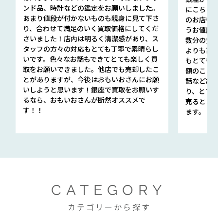
ンド品、時計などの鑑定をお願いしました。
にこちら
あまり値段が付かないものも親身に見て下さ
のお店も指輪
り、合わせて満足のいく買取価格にしてくだ
うお値段
さいました！店内は明るく清潔感があり、ス
数分の査定
タッフの方々の対応もとても丁寧で素晴らし
よりも高
いです。色々なお話もできてとても楽しく買
もとても
取をお願いできました。他店でも売却したこ
額のこと
とがありますが、今後はおもいおさんにお願
話など細か
いしようと思います！銀座で買取をお願いす
り、とて
るなら、おもいおさんが断然オススメで
売るとき
す！！
ます。
CATEGORY
カテゴリーから探す