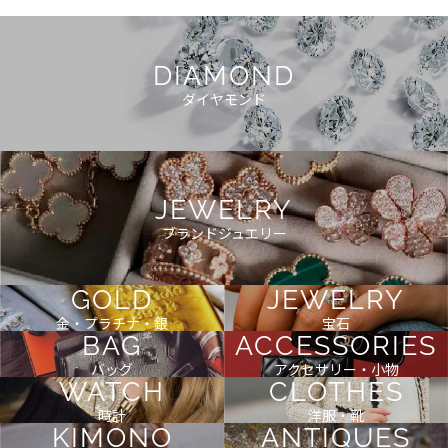
DIAMOND
ダイヤモンド
JEWELRY
ブランドジュエリー
GOLD
JEWELRY
金・プラチナ・銀
宝石
BAG
ACCESSORIES
バッグ
アクセサリー・小物
WATCH
CLOTHES
時計
洋服・靴
KIMONO
ANTIQUES