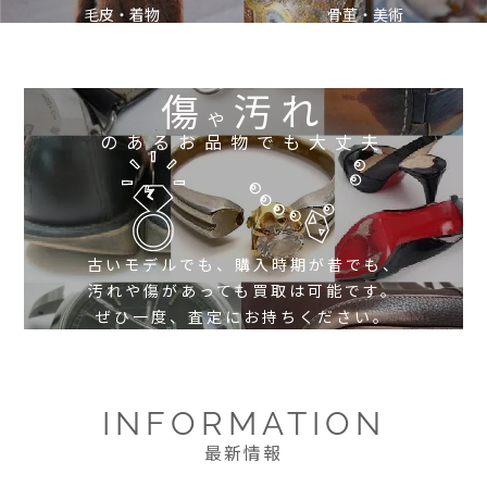
毛皮・着物
骨董・美術
傷
汚れ
や
のあるお品物でも大丈夫
古いモデルでも、購入時期が昔でも、
汚れや傷があっても買取は可能です。
ぜひ一度、査定にお持ちください。
INFORMATION
最新情報