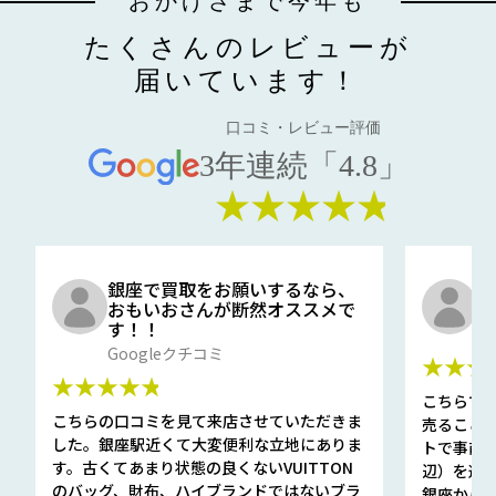
おかげさまで今年も
たくさんのレビューが
届いています！
口コミ・レビュー評価
3年連続「4.8」
★★★★★
銀座で買取をお願いするなら、
口
おもいおさんが断然オススメで
と
す！！
G
Googleクチコミ
★★★
★★★★★
こちらで
こちらの口コミを見て来店させていただきま
売ること
した。銀座駅近くて大変便利な立地にありま
トで事前
す。古くてあまり状態の良くないVUITTON
辺）を選ん
のバッグ、財布、ハイブランドではないブラ
銀座から徒