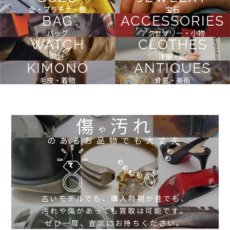
金・プラチナ・銀
宝石
BAG
ACCESSORIES
バッグ
アクセサリー・小物
WATCH
CLOTHES
時計
洋服・靴
KIMONO
ANTIQUES
毛皮・着物
骨董・美術
傷
汚れ
や
のあるお品物でも大丈夫
古いモデルでも、購入時期が昔でも、
汚れや傷があっても買取は可能です。
ぜひ一度、査定にお持ちください。