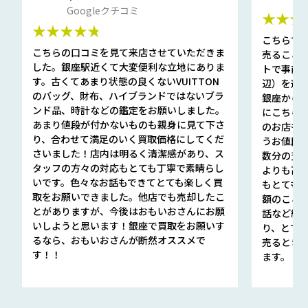
Googleクチコミ
★★★
★★★★★
こちらで
こちらの口コミを見て来店させていただきま
売ること
した。銀座駅近くて大変便利な立地にありま
トで事前
す。古くてあまり状態の良くないVUITTON
辺）を選ん
のバッグ、財布、ハイブランドではないブラ
銀座から徒
ンド品、時計などの鑑定をお願いしました。
にこちら
あまり値段が付かないものも親身に見て下さ
のお店も指輪
り、合わせて満足のいく買取価格にしてくだ
うお値段
さいました！店内は明るく清潔感があり、ス
数分の査定
タッフの方々の対応もとても丁寧で素晴らし
よりも高
いです。色々なお話もできてとても楽しく買
もとても
取をお願いできました。他店でも売却したこ
額のこと
とがありますが、今後はおもいおさんにお願
話など細か
いしようと思います！銀座で買取をお願いす
り、とて
るなら、おもいおさんが断然オススメで
売るとき
す！！
ます。