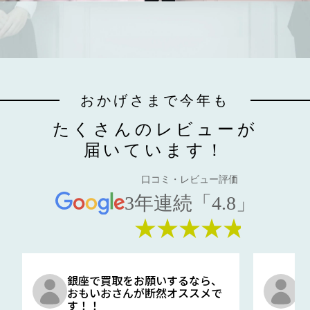
おかげさまで今年も
たくさんのレビューが
届いています！
口コミ・レビュー評価
3年連続「4.8」
★★★★★
銀座で買取をお願いするなら、
口
おもいおさんが断然オススメで
と
す！！
G