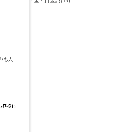
-
金・貴金属
(13)
りも人
お客様は