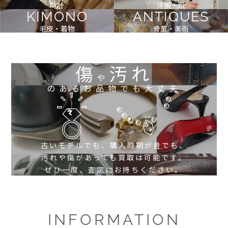
時計
洋服・靴
KIMONO
ANTIQUES
毛皮・着物
骨董・美術
傷
汚れ
や
のあるお品物でも大丈夫
古いモデルでも、購入時期が昔でも、
汚れや傷があっても買取は可能です。
ぜひ一度、査定にお持ちください。
INFORMATION