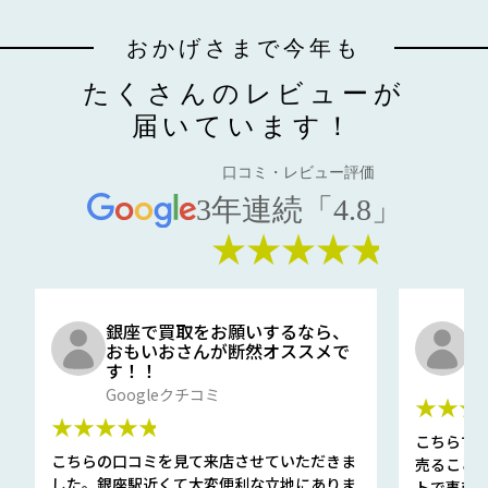
おかげさまで今年も
たくさんのレビューが
届いています！
口コミ・レビュー評価
3年連続「4.8」
★★★★★
銀座で買取をお願いするなら、
口
おもいおさんが断然オススメで
と
す！！
G
Googleクチコミ
★★★
★★★★★
こちらで
こちらの口コミを見て来店させていただきま
売ること
した。銀座駅近くて大変便利な立地にありま
トで事前