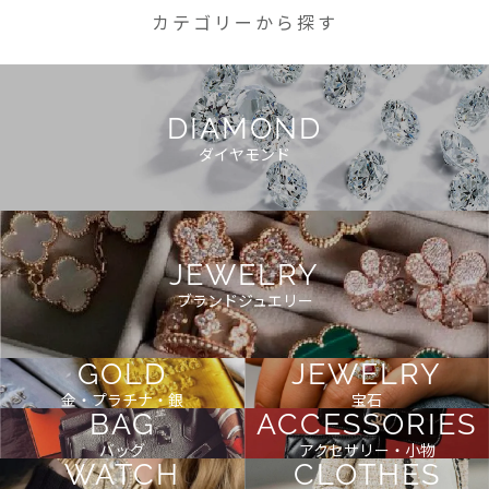
カテゴリーから探す
DIAMOND
ダイヤモンド
JEWELRY
ブランドジュエリー
GOLD
JEWELRY
金・プラチナ・銀
宝石
BAG
ACCESSORIES
バッグ
アクセサリー・小物
WATCH
CLOTHES