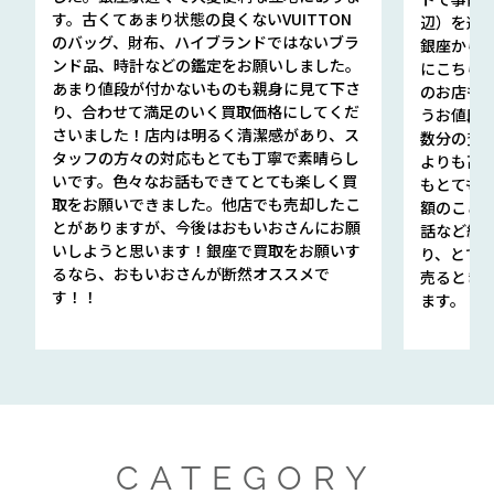
す。古くてあまり状態の良くないVUITTON
辺）を選ん
のバッグ、財布、ハイブランドではないブラ
銀座から徒
ンド品、時計などの鑑定をお願いしました。
にこちら
あまり値段が付かないものも親身に見て下さ
のお店も指輪
り、合わせて満足のいく買取価格にしてくだ
うお値段
さいました！店内は明るく清潔感があり、ス
数分の査定
タッフの方々の対応もとても丁寧で素晴らし
よりも高
いです。色々なお話もできてとても楽しく買
もとても
取をお願いできました。他店でも売却したこ
額のこと
とがありますが、今後はおもいおさんにお願
話など細か
いしようと思います！銀座で買取をお願いす
り、とて
るなら、おもいおさんが断然オススメで
売るとき
す！！
ます。
CATEGORY