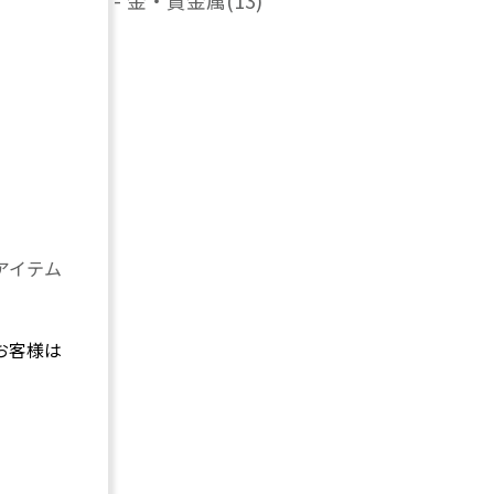
-
金・貴金属
(13)
アイテム
お客様は