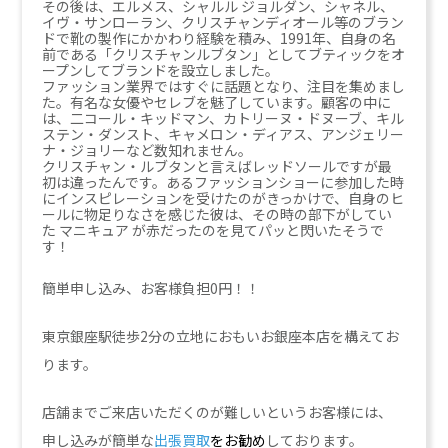
その後は、エルメス、シャルル ジョルダン、シャネル、
イヴ・サンローラン、クリスチャンディオール等のブラン
ドで靴の製作にかかわり経験を積み、1991年、自身の名
前である「クリスチャンルブタン」としてブティックをオ
ープンしてブランドを設立しました。
ファッション業界ではすぐに話題となり、注目を集めまし
た。有名な女優やセレブを魅了しています。顧客の中に
は、二コール・キッドマン、カトリーヌ・ドヌーブ、キル
ステン・ダンスト、キャメロン・ディアス、アンジェリー
ナ・ジョリーなど数知れません。
クリスチャン・ルブタンと言えばレッドソールですが最
初は違ったんです。あるファッションショーに参加した時
にインスピレーションを受けたのがきっかけで、自身のヒ
ールに物足りなさを感じた彼は、その時の部下がしてい
た マニキュア が赤だったのを見てパッと閃いたそうで
す！
簡単申し込み、お客様負担0円！！
東京銀座駅徒歩2分の立地におもいお銀座本店を構えてお
ります。
店舗までご来店いただくのが難しいというお客様には、
申し込みが簡単な
出張買取
をお勧め
しております。