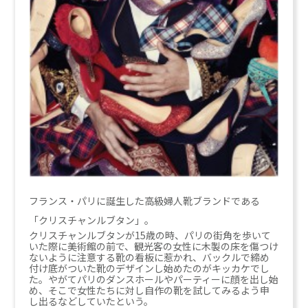
フランス・パリに誕生した高級婦人靴ブランドである
「クリスチャンルブタン」。
クリスチャンルブタンが15歳の時、パリの街角を歩いて
いた際に美術館の前で、観光客の女性に木製の床を傷つけ
ないように注意する靴の看板に惹かれ、バックルで締め
付け底がついた靴のデザインし始めたのがキッカケでし
た。やがてパリのダンスホールやパーティーに顔を出し始
め、そこで女性たちに対し自作の靴を試してみるよう申
し出るなどしていたという。