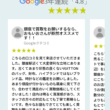
3年連続「4.8」
★★★★★
銀座で買取をお願いするなら、
口
おもいおさんが断然オススメで
と
す！！
G
Googleクチコミ
★★★
★★★★★
こちらで
こちらの口コミを見て来店させていただきま
売ること
した。銀座駅近くて大変便利な立地にありま
トで事前
す。古くてあまり状態の良くないVUITTON
辺）を選ん
のバッグ、財布、ハイブランドではないブラ
銀座から徒
ンド品、時計などの鑑定をお願いしました。
にこちら
あまり値段が付かないものも親身に見て下さ
のお店も指輪
り、合わせて満足のいく買取価格にしてくだ
うお値段
さいました！店内は明るく清潔感があり、ス
数分の査定
タッフの方々の対応もとても丁寧で素晴らし
よりも高
いです。色々なお話もできてとても楽しく買
もとても
取をお願いできました。他店でも売却したこ