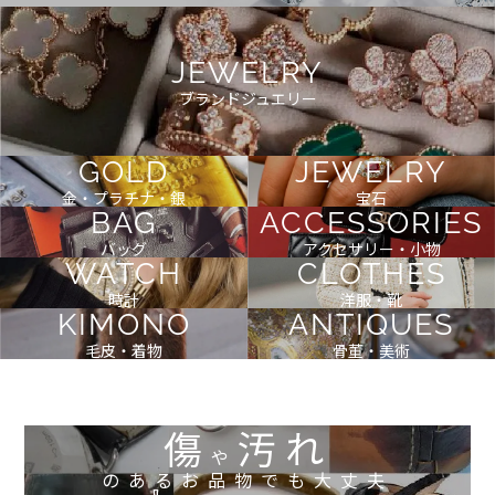
JEWELRY
ブランドジュエリー
GOLD
JEWELRY
金・プラチナ・銀
宝石
BAG
ACCESSORIES
バッグ
アクセサリー・小物
WATCH
CLOTHES
時計
洋服・靴
KIMONO
ANTIQUES
毛皮・着物
骨董・美術
傷
汚れ
や
のあるお品物でも大丈夫