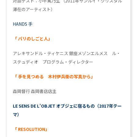
対談ゲスト：小平篤乃生
（2011年サンルイ・クリスタル
滞在のアーティスト）
HANDS
手
「 パリのしごと人」
アレキサンドル・ティケニス
銀座メゾンエルメス ル・
ステュディオ プログラム・ディレクター
「 手を見つめる 木村伊兵衛の写真から」
森岡督行
森岡書店店主
LE SENS DE L’OBJET
オブジェに宿るもの（2017年テー
マ）
「 RESOLUTION」