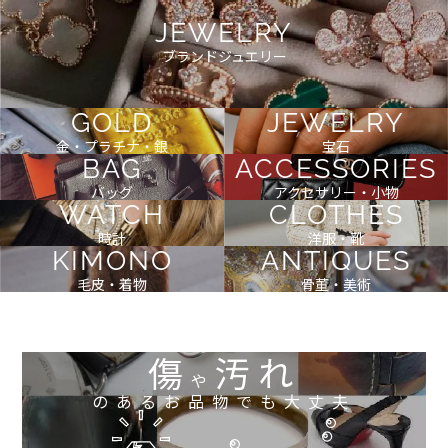
JEWELRY
ブランドジュエリー
GOLD
JEWELRY
金・プラチナ・銀
宝石
BAG
ACCESSORIES
バッグ
アクセサリー・小物
WATCH
CLOTHES
時計
洋服・靴
KIMONO
ANTIQUES
毛皮・着物
骨董・美術
傷
汚れ
や
のあるお品物でも大丈夫