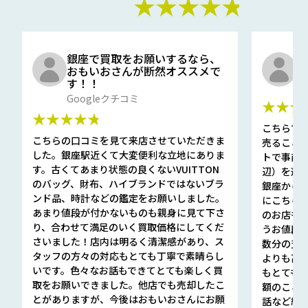
★★★★★
銀座で買取をお願いするなら、
口
おもいおさんが断然オススメで
と
す！！
G
Googleクチコミ
★★★
★★★★★
こちらで
こちらの口コミを見て来店させていただきま
売ること
した。銀座駅近くて大変便利な立地にありま
トで事前
す。古くてあまり状態の良くないVUITTON
辺）を選ん
のバッグ、財布、ハイブランドではないブラ
銀座から徒
ンド品、時計などの鑑定をお願いしました。
にこちら
あまり値段が付かないものも親身に見て下さ
のお店も指輪
り、合わせて満足のいく買取価格にしてくだ
うお値段
さいました！店内は明るく清潔感があり、ス
数分の査定
タッフの方々の対応もとても丁寧で素晴らし
よりも高
いです。色々なお話もできてとても楽しく買
もとても
取をお願いできました。他店でも売却したこ
額のこと
とがありますが、今後はおもいおさんにお願
話など細か