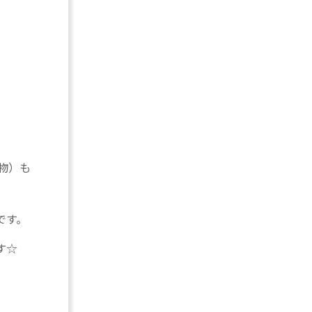
物）も
です。
す☆