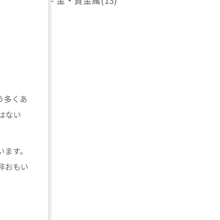
-
金・貴金属
(13)
う多くあ
はない
います。
非おもい