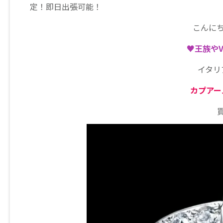
定！即日出張可能！
こんに
♥王族や
イタリ
カプアー