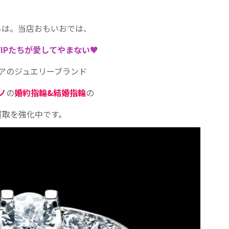
ちは。当店おもいおでは、
VIPたちが愛してやまない♥
アのジュエリーブランド
ノ
の
婚約指輪&結婚指輪
の
買取を強化中です。