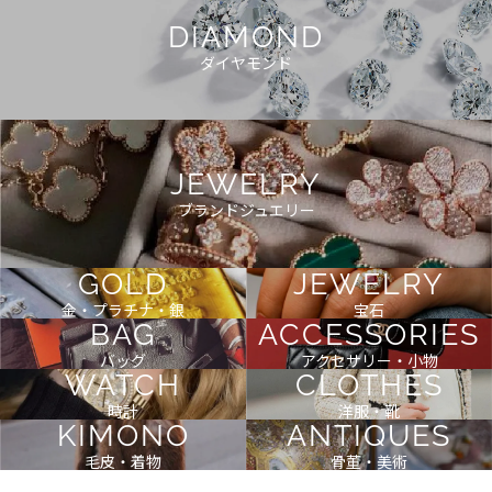
DIAMOND
ダイヤモンド
JEWELRY
ブランドジュエリー
GOLD
JEWELRY
金・プラチナ・銀
宝石
BAG
ACCESSORIES
バッグ
アクセサリー・小物
WATCH
CLOTHES
時計
洋服・靴
KIMONO
ANTIQUES
毛皮・着物
骨董・美術