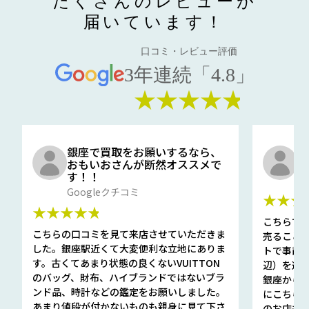
たくさんのレビューが
届いています！
口コミ・レビュー評価
3年連続「4.8」
★★★★★
銀座で買取をお願いするなら、
口
おもいおさんが断然オススメで
と
す！！
G
Googleクチコミ
★★★
★★★★★
こちらで
こちらの口コミを見て来店させていただきま
売ること
した。銀座駅近くて大変便利な立地にありま
トで事前
す。古くてあまり状態の良くないVUITTON
辺）を選ん
のバッグ、財布、ハイブランドではないブラ
銀座から徒
ンド品、時計などの鑑定をお願いしました。
にこちら
あまり値段が付かないものも親身に見て下さ
のお店も指輪