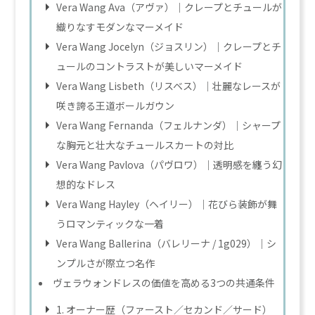
Vera Wang Ava（アヴァ）｜クレープとチュールが
織りなすモダンなマーメイド
Vera Wang Jocelyn（ジョスリン）｜クレープとチ
ュールのコントラストが美しいマーメイド
Vera Wang Lisbeth（リスベス）｜壮麗なレースが
咲き誇る王道ボールガウン
Vera Wang Fernanda（フェルナンダ）｜シャープ
な胸元と壮大なチュールスカートの対比
Vera Wang Pavlova（パヴロワ）｜透明感を纏う幻
想的なドレス
Vera Wang Hayley（ヘイリー）｜花びら装飾が舞
うロマンティックな一着
Vera Wang Ballerina（バレリーナ / 1g029）｜シ
ンプルさが際立つ名作
ヴェラウォンドレスの価値を高める3つの共通条件
1. オーナー歴（ファースト／セカンド／サード）