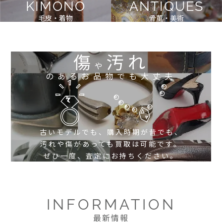
KIMONO
ANTIQUES
毛皮・着物
骨董・美術
傷
汚れ
や
のあるお品物でも大丈夫
古いモデルでも、購入時期が昔でも、
汚れや傷があっても買取は可能です。
ぜひ一度、査定にお持ちください。
INFORMATION
最新情報