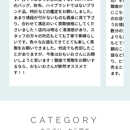
辺）を選ん
のバッグ、財布、ハイブランドではないブラ
銀座から徒
ンド品、時計などの鑑定をお願いしました。
にこちら
あまり値段が付かないものも親身に見て下さ
のお店も指輪
り、合わせて満足のいく買取価格にしてくだ
うお値段
さいました！店内は明るく清潔感があり、ス
数分の査定
タッフの方々の対応もとても丁寧で素晴らし
よりも高
いです。色々なお話もできてとても楽しく買
もとても
取をお願いできました。他店でも売却したこ
額のこと
とがありますが、今後はおもいおさんにお願
話など細か
いしようと思います！銀座で買取をお願いす
り、とて
るなら、おもいおさんが断然オススメで
売るとき
す！！
ます。
CATEGORY