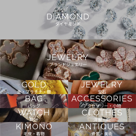
DIAMOND
ダイヤモンド
JEWELRY
ブランドジュエリー
GOLD
JEWELRY
金・プラチナ・銀
宝石
BAG
ACCESSORIES
バッグ
アクセサリー・小物
WATCH
CLOTHES
時計
洋服・靴
KIMONO
ANTIQUES
毛皮・着物
骨董・美術