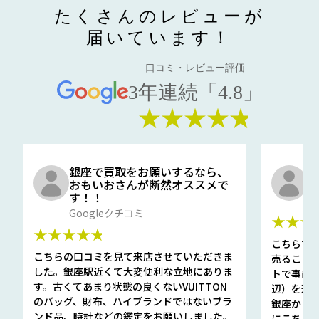
たくさんのレビューが
届いています！
口コミ・レビュー評価
3年連続「4.8」
★★★★★
銀座で買取をお願いするなら、
口
おもいおさんが断然オススメで
と
す！！
G
Googleクチコミ
★★★
★★★★★
こちらで
こちらの口コミを見て来店させていただきま
売ること
した。銀座駅近くて大変便利な立地にありま
トで事前
す。古くてあまり状態の良くないVUITTON
辺）を選ん
のバッグ、財布、ハイブランドではないブラ
銀座から徒
ンド品、時計などの鑑定をお願いしました。
にこちら