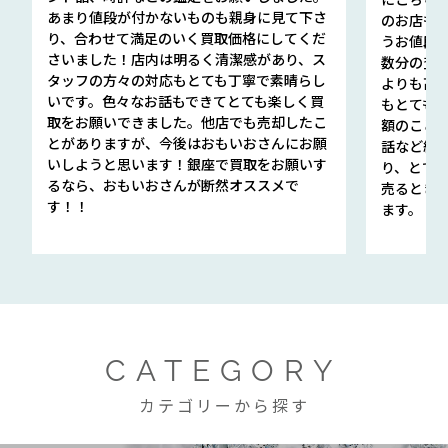
あまり値段が付かないものも親身に見て下さ
のお店も指輪
り、合わせて満足のいく買取価格にしてくだ
うお値段
さいました！店内は明るく清潔感があり、ス
数分の査定
タッフの方々の対応もとても丁寧で素晴らし
よりも高
いです。色々なお話もできてとても楽しく買
もとても
取をお願いできました。他店でも売却したこ
額のこと
とがありますが、今後はおもいおさんにお願
話など細か
いしようと思います！銀座で買取をお願いす
り、とて
るなら、おもいおさんが断然オススメで
売るとき
す！！
ます。
CATEGORY
カテゴリーから探す