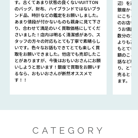
す。古くてあまり状態の良くないVUITTON
辺）を選ん
のバッグ、財布、ハイブランドではないブラ
銀座から徒
ンド品、時計などの鑑定をお願いしました。
にこちら
あまり値段が付かないものも親身に見て下さ
のお店も指輪
り、合わせて満足のいく買取価格にしてくだ
うお値段
さいました！店内は明るく清潔感があり、ス
数分の査定
タッフの方々の対応もとても丁寧で素晴らし
よりも高
いです。色々なお話もできてとても楽しく買
もとても
取をお願いできました。他店でも売却したこ
額のこと
とがありますが、今後はおもいおさんにお願
話など細か
いしようと思います！銀座で買取をお願いす
り、とて
るなら、おもいおさんが断然オススメで
売るとき
す！！
ます。
CATEGORY