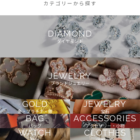
カテゴリーから探す
DIAMOND
ダイヤモンド
JEWELRY
ブランドジュエリー
GOLD
JEWELRY
金・プラチナ・銀
宝石
BAG
ACCESSORIES
バッグ
アクセサリー・小物
WATCH
CLOTHES
時計
洋服・靴