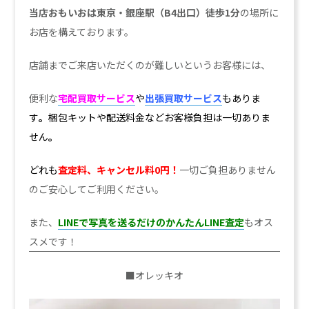
当店おもいおは東京・銀座駅（B4出口）徒歩1分
の場所に
お店を構えております。
店舗までご来店いただくのが難しいというお客様には、
便利な
宅配買取サービス
や
出張買取サービス
も
ありま
す
。
梱包キットや配送料金などお客様負担は一切ありま
せん
。
どれも
査定料、キャンセル料0円！
一切ご負担ありません
のご安心してご利用ください。
また、
LINEで写真を送るだけのかんたんLINE査定
もオス
スメです！
■オレッキオ