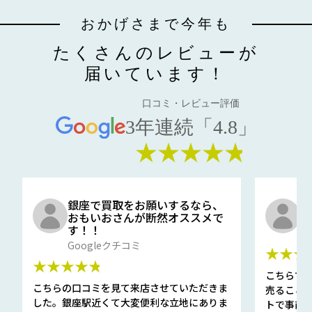
おかげさまで今年も
たくさんのレビューが
届いています！
口コミ・レビュー評価
3年連続「4.8」
★★★★★
銀座で買取をお願いするなら、
口
おもいおさんが断然オススメで
と
す！！
G
Googleクチコミ
★★★
★★★★★
こちらで
こちらの口コミを見て来店させていただきま
売ること
した。銀座駅近くて大変便利な立地にありま
トで事前