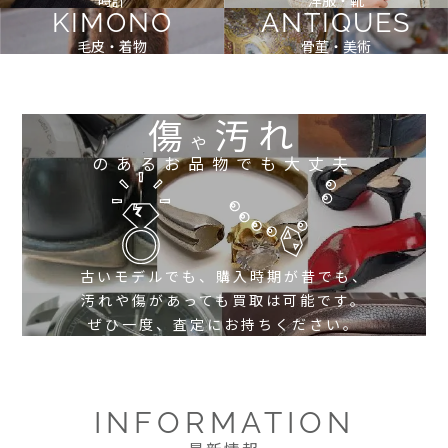
KIMONO
ANTIQUES
毛皮・着物
骨董・美術
傷
汚れ
や
のあるお品物でも大丈夫
古いモデルでも、購入時期が昔でも、
汚れや傷があっても買取は可能です。
ぜひ一度、査定にお持ちください。
INFORMATION