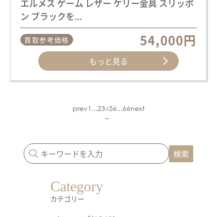
エルメス ゲーム レザー ケリー金具 スリッポ
ン ブラックを...
54,000円
買取参考価格
もっと見る
prev
1
...
2
3
4
5
6
...
66
next
検索
Category
カテゴリー