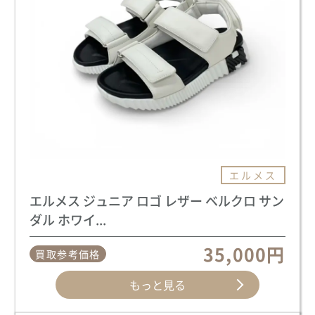
エルメス
エルメス ジュニア ロゴ レザー ベルクロ サン
ダル ホワイ...
35,000円
買取参考価格
もっと見る