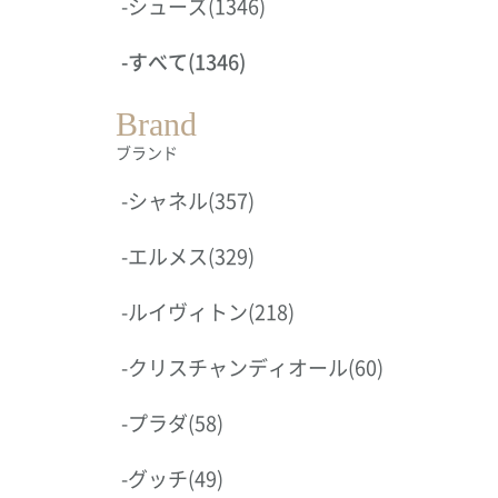
-
シューズ
(1346)
-
すべて
(1346)
Brand
ブランド
-
シャネル
(357)
-
エルメス
(329)
-
ルイヴィトン
(218)
-
クリスチャンディオール
(60)
-
プラダ
(58)
-
グッチ
(49)