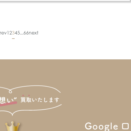
rev
1
2
3
4
5
...
66
next