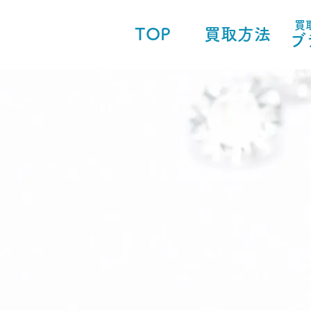
買
TOP
買取方法
ブ