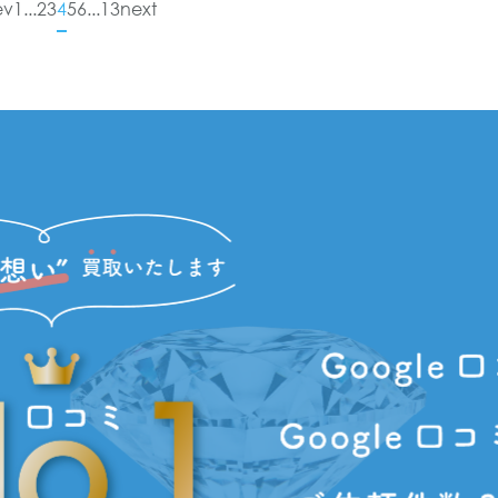
ev
1
...
2
3
4
5
6
...
13
next