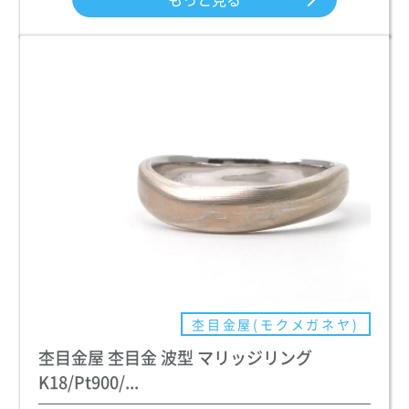
杢目金屋(モクメガネヤ)
杢目金屋 杢目金 波型 マリッジリング
K18/Pt900/...