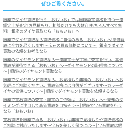
ぜひご覧ください。
銀座でダイヤ買取を行う「おもいお」では国際認定資格を持つ一流
鑑定士が査定!お見積もり、相談だけでも大歓迎!もちろんすべて無
料! | 銀座のダイヤ買取なら「おもいお」へ
銀座でダイヤ買取なら買取価格に自信のある「おもいお」へ!高価買
取に全力を尽くします!～宝石の買取価格について～ | 銀座でダイヤ
買取の依頼をお考えなら
銀座のダイヤモンド買取なら一流鑑定士が丁寧に査定を行い、高価
買取が期待できる「おもいお」へ～ダイヤモンドの証明書について
～ | 銀座のダイヤモンド買取なら
銀座でダイヤモンド買取なら、お見積もり無料の「おもいお」へお
気軽にご相談ください。買取価格には自信がございます～カラーダ
イヤの価値について～ | 銀座でダイヤモンド買取を依頼するなら
銀座で宝石買取の査定・鑑定のご依頼は「おもいお」へ～売却のタ
イミングに注目して高価買取を目指そう～ | 銀座で宝石買取を行う
なら「おもいお」
宝石買取を銀座で承る「おもいお」は無料で見積もりや買取価格の
ご相談に対応いたします～宝石を美しく保つには～ | 宝石買取は銀