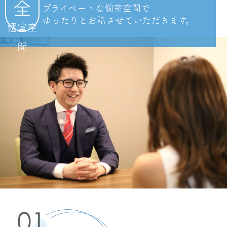
全
ブルガリ・ブルガリ イヤリング18Kホワイト
プライベートな個室空間で
ゴールド
ゆったりとお話させて
いただきます。
個室空
¥400,000
間
ブルガリ
ブルガリ・ブルガリ シングルイヤリング18K
ホワイトゴールド
¥30,000
ブルガリ
ブルガリブルガリ シングルイヤリング
¥80,000
ブルガリ
セーブ・ザ・チルドレン ブレスレット