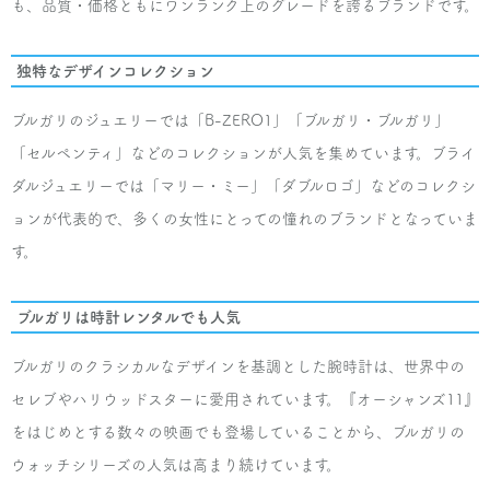
も、品質・価格ともにワンランク上のグレードを誇るブランドです。
ブルガリ
フェディ リング3PD
独特なデザインコレクション
¥30,000
ブルガリのジュエリーでは「B-ZERO1」「ブルガリ・ブルガリ」
「セルペンティ」などのコレクションが人気を集めています。ブライ
ブルガリ
ダルジュエリーでは「マリー・ミー」「ダブルロゴ」などのコレクシ
フェディ リング7PD
ョンが代表的で、多くの女性にとっての憧れのブランドとなっていま
す。
¥40,000
ブルガリ
ブルガリは時計レンタルでも人気
マリー・ミー ウェディング リング フルダイ
ヤ
ブルガリのクラシカルなデザインを基調とした腕時計は、世界中の
¥125,000
セレブやハリウッドスターに愛用されています。『オーシャンズ11』
をはじめとする数々の映画でも登場していることから、ブルガリの
ブルガリ
ウォッチシリーズの人気は高まり続けています。
マリー・ミー ウェディング リング