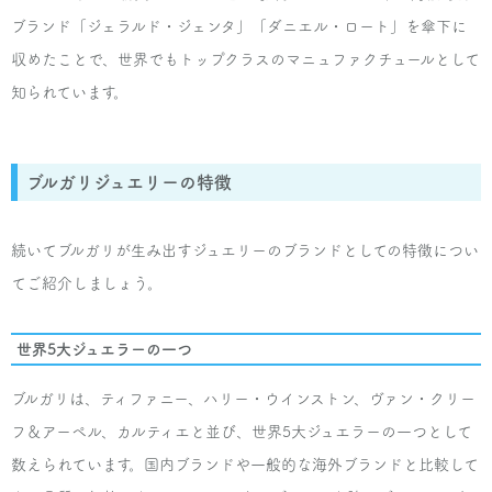
ブランド「ジェラルド・ジェンタ」「ダニエル・ロート」を傘下に
¥25,000
収めたことで、世界でもトップクラスのマニュファクチュールとして
ブルガリ
知られています。
フェディ リング ロゴ
¥30,000
ブルガリジュエリーの特徴
ブルガリ
続いてブルガリが生み出すジュエリーのブランドとしての特徴につい
フェディ リング
てご紹介しましょう。
¥25,000
世界5大ジュエラーの一つ
ブルガリ
フェディ リング1PD
ブルガリは、ティファニー、ハリー・ウインストン、ヴァン・クリー
フ＆アーペル、カルティエと並び、世界5大ジュエラーの一つとして
¥25,000
数えられています。国内ブランドや一般的な海外ブランドと比較して