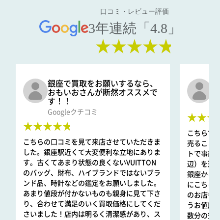
口コミ・レビュー評価
¥230,000
3年連続「4.8」
★★★★★
ブルガリ
セルペンティ ヴァイパー イヤリングホワイト
ゴールド
¥950,000
銀座で買取をお願いするなら、
口
おもいおさんが断然オススメで
と
す！！
G
ブルガリ
Googleクチコミ
★★★
ディーヴァ ドリーム イヤリング
★★★★★
こちらで
こちらの口コミを見て来店させていただきま
売ること
¥180,000
した。銀座駅近くて大変便利な立地にありま
トで事前
す。古くてあまり状態の良くないVUITTON
辺）を選ん
ブルガリ
のバッグ、財布、ハイブランドではないブラ
銀座から
ディーヴァ ドリーム イヤリングカラージェム
ンド品、時計などの鑑定をお願いしました。
にこちら
ストーン
あまり値段が付かないものも親身に見て下さ
のお店も指輪
り、合わせて満足のいく買取価格にしてくだ
うお値段
¥700,000
さいました！店内は明るく清潔感があり、ス
数分の査定