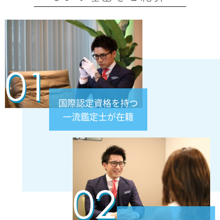
¥220,000
2026.07.08
ブルガリ
ブルガリ マリー・ミー マリッジリン
ディーヴァ ドリーム ネックレス
グ ダイヤモンド 0.1...
124,000円
買取参考価格
32,000円
112,000円
60,000円
37,000円
63,000円
01
¥400,000
買取参考価格
買取参考価格
買取参考価格
買取参考価格
買取参考価格
ブルガリ
国際認定資格を持つ
ビー・ゼロワン デザイン レジェンド ネック
レス
一流鑑定士が在籍
¥250,000
ブルガリ
ビー・ゼロワン ネックレス エッジ デミパヴ
ェダイヤ
02
¥350,000