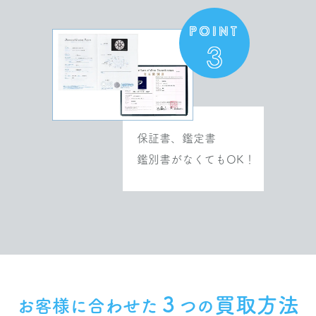
¥400,000
POINT
3
ブルガリ
ビー・ゼロワン ブレスレット18Kピンクゴー
ルド
¥350,000
保証書、鑑定書
ブルガリ
鑑別書がなくてもOK！
ビー・ゼロワン ブレスレット18Kピンク黒
¥380,000
ブルガリ
ビー・ゼロワン ブレスレットスパイラルパヴ
ェダイヤモンド
¥260,000
３
買取方法
お客様に合わせた
つの