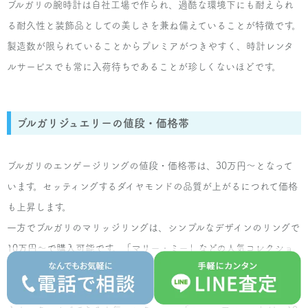
ブルガリの腕時計は自社工場で作られ、過酷な環境下にも耐えられ
る耐久性と装飾品としての美しさを兼ね備えていることが特徴です。
¥20,000
製造数が限られていることからプレミアがつきやすく、時計レンタ
ブルガリ
ルサービスでも常に入荷待ちであることが珍しくないほどです。
マリー・ミー ウェディング リング1PD
¥25,000
ブルガリジュエリーの値段・価格帯
ブルガリ
ブルガリのエンゲージリングの値段・価格帯は、30万円〜となって
マリー・ミー ペアリング
います。セッティングするダイヤモンドの品質が上がるにつれて価格
も上昇します。
¥60,000
一方でブルガリのマリッジリングは、シンプルなデザインのリングで
ブルガリ
10万円〜で購入可能です。「マリー・ミー」などの人気コレクショ
マリー・ミー リング
ンは20万円〜70万円のリングも販売されています。インナーストー
ンをルビー・サファイア・エメラルド・ダイヤモンドの四大宝石か
¥30,000