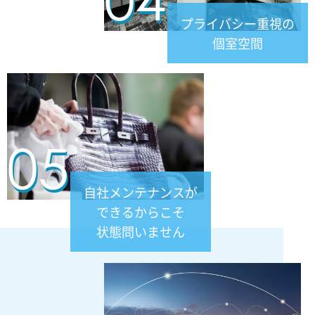
¥170,000
プライバシー重視の
個室空間
ブルガリ
ビー・ゼロワン ネックレス 黒セラ インサー
ト
¥320,000
05
ブルガリ
ビー・ゼロワン ネックレス
自社メンテナンスが
¥185,000
できるからこそ
状態問いません
ブルガリ
フィオレヴァー ネックレス
¥150,000