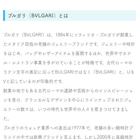
ブルガリ
デディカータ・ア・ヴェネチア ウェディング
リング
ブルガリ（BVLGARI）とは
¥40,000
ブルガリ（BVLGARI）は、1884年にソティリオ・ブルガリが創業し
ブルガリ
たイタリア屈指の老舗のジュエリーブランドです。ジュエリーや時計
フェディ ウェディング リング パヴェ
をはじめ、バッグやレザーアイテムを展開するほか、世界中でホテ
ル・レストラン事業を手がけていることが特徴です。古代ローマの
¥40,000
ラテン文字の表記に沿ってBULGARIではなく「BVLGARI」と、Uを
Vと記しているのが印象的です。
ブルガリ
フェディ ウェディング リング
創業の地でもある古代ローマの遺跡や芸術からのインスピレーショ
ンを受け、クラシカルなデザインを中心にラインナップされたジュ
¥25,000
エリーの数々は、いつの時代も世界中の人々を惹きつけてきまし
た。
ブルガリ
ブルガリのウォッチ業界への進出は1977年で、老舗の多い腕時計ブ
フェディ ウェディング リング1PD
ランドの中では新興ブランドと言えます。しかし2000年に高級時計