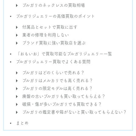
¥450,000
ブルガリのネックレスの買取相場
ブルガリジュエリーの高価買取のポイント
ブルガリ
エタニティ・リング ウェディング リング
付属品とセットで買取に出す
業者の修理を利用しない
ブランド買取に強い買取店を選ぶ
¥90,000
「おもいお」で買取可能なブルガリジュエリー一覧
ブルガリ
ブルガリジュエリー買取でよくある質問
エタニティ・リング ウェディング リング
10PD
ブルガリはどのくらいで売れる？
ブルガリはメルカリでも高く売れる？
¥320,000
ブルガリの限定モデルは高く売れる？
廃盤の古いブルガリも買い取ってもらえる？
ブルガリ
破損・傷が多いブルガリでも買取できる？
スピガ ウェディング リング
ブルガリの鑑定書や箱がないと買い取ってもらえない？
¥50,000
まとめ