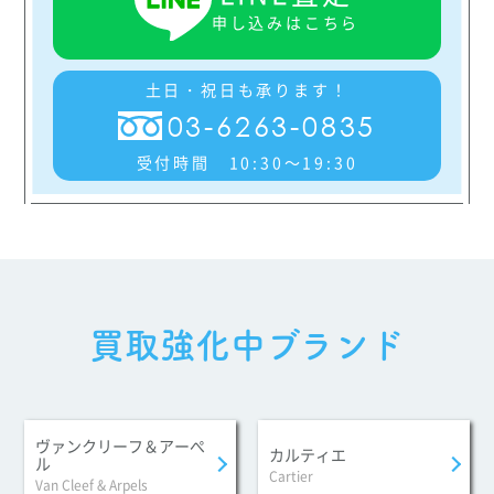
申し込みはこちら
¥1,000,000
土日・祝日も承ります！
ブルガリ
03-6263-0835
フィオレヴァー ブレスレットパヴェダイヤモ
ンド18Kホワイトゴールド製
受付時間 10:30～19:30
ASK
ブルガリ
フィオレヴァー ブレスレットホワイトゴール
ド製
買取強化中ブランド
¥2,400,000
ブルガリ
フィオレヴァー ブレスレットラージサイズ
ヴァンクリーフ＆アーぺ
カルティエ
ル
Cartier
¥1,000,000
Van Cleef & Arpels