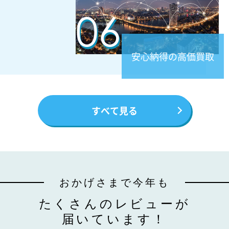
ブルガリ
06
ブルガリ・ブルガリ ネックレス OL限定
¥120,000
安心納得の高価買取
ブルガリ
ブルガリ・ブルガリ ネックレス PG 1PD
すべて見る
¥270,000
ブルガリ
ブルガリ・ブルガリ ネックレス カーネリア
ン・シェル
¥220,000
おかげさまで今年も
たくさんのレビューが
ブルガリ
届いています！
スクビー・ゼロワン イヤリング8Kピンクゴー
ルド