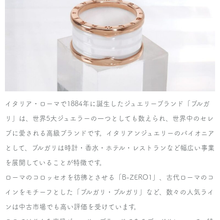
¥150,000
ブルガリ
ブルガリ・ブルガリ ブレスレットマザー・オ
ブ・パール18Kピンク
¥200,000
ブルガリ
ブルガリ・ブルガリ ブレスレットロゴ
イタリア・ローマで1884年に誕生したジュエリーブランド「ブルガ
リ」は、世界5大ジュエラーの一つとしても数えられ、世界中のセレ
¥550,000
ブに愛される高級ブランドです。イタリアンジュエリーのパイオニア
として、ブルガリは時計・香水・ホテル・レストランなど幅広い事業
ブルガリ
を展開していることが特徴です。
インコントロ ダモーレ リング
ローマのコロッセオを彷彿とさせる「B-ZERO1」、古代ローマのコ
¥25,000
インをモチーフとした「ブルガリ・ブルガリ」など、数々の人気ライ
ンは中古市場でも高い評価を受けています。
ブルガリ