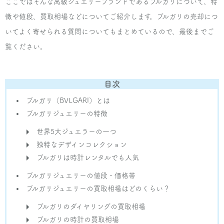
ここではそんな高級ジュエリーブランドであるブルガリについて、特
インフィニート ウェディング・バンド フルパ
ヴェ
徴や値段、買取相場などについてご紹介します。ブルガリの売却につ
いてよく寄せられる質問についてもまとめているので、最後までご
¥120,000
覧ください。
ブルガリ
インフィニート ウェディング・バンド
目次
ブルガリ（BVLGARI）とは
¥65,000
ブルガリジュエリーの特徴
ブルガリ
世界5大ジュエラーの一つ
インフィニート ウェディング・バンド1PD
独特なデザインコレクション
ブルガリは時計レンタルでも人気
¥30,000
ブルガリジュエリーの値段・価格帯
ブルガリジュエリーの買取相場はどのくらい？
ブルガリ
エタニティ・リング ウェディング リング ラ
ブルガリのダイヤリングの買取相場
ージ
ブルガリの時計の買取相場