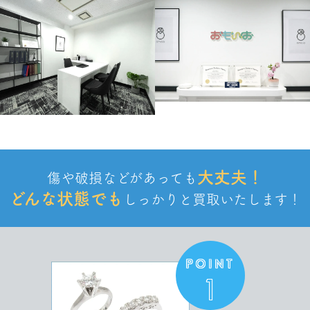
¥850,000
ブルガリ
ディーヴァ ドリーム ブレスレット
¥450,000
ブルガリ
ディーヴァ ドリーム ブレスレット18Kピンク
ゴールド製ディーヴァ ドリーム
大丈夫！
傷や破損などがあっても
¥80,000
どんな状態でも
しっかりと
買取いたします！
ブルガリ
ディーヴァ ドリーム ブレスレットディーヴァ
POINT
1
¥650,000