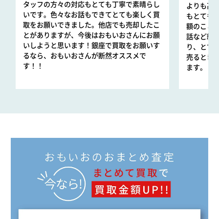
タッフの方々の対応もとても丁寧で素晴らし
よりも高
いです。色々なお話もできてとても楽しく買
ブルガリ
もとても
取をお願いできました。他店でも売却したこ
ディーヴァ ドリーム イヤリンググリーン
額のこと
とがありますが、今後はおもいおさんにお願
話など細
いしようと思います！銀座で買取をお願いす
り、とて
¥220,000
るなら、おもいおさんが断然オススメで
売るとき
す！！
ます。
ブルガリ
ディーヴァ ドリーム イヤリングシルバー
¥750,000
ブルガリ
ディーヴァ ドリーム イヤリングダイヤモンド
¥150,000
ブルガリ
ディーヴァ ドリーム イヤリング赤