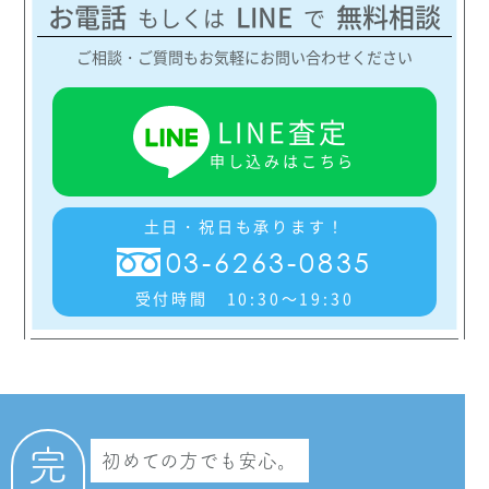
お電話
LINE
無料相談
もしくは
で
ブルガリ
ご相談・ご質問もお気軽にお問い合わせください
フィオレヴァー イヤリングシルバーダイヤ
LINE査定
¥600,000
申し込みはこちら
ブルガリ
フィオレヴァー イヤリングダイヤモンド2
土日・祝日も承ります！
03-6263-0835
¥380,000
受付時間 10:30～19:30
ブルガリ
フィオレヴァー イヤリングピンクゴールド
¥200,000
完
初めての方でも安心。
ブルガリ