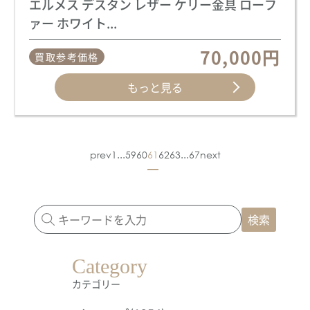
エルメス デスタン レザー ケリー金具 ローフ
ァー ホワイト...
70,000円
買取参考価格
もっと見る
prev
1
...
59
60
61
62
63
...
67
next
検索
Category
カテゴリー