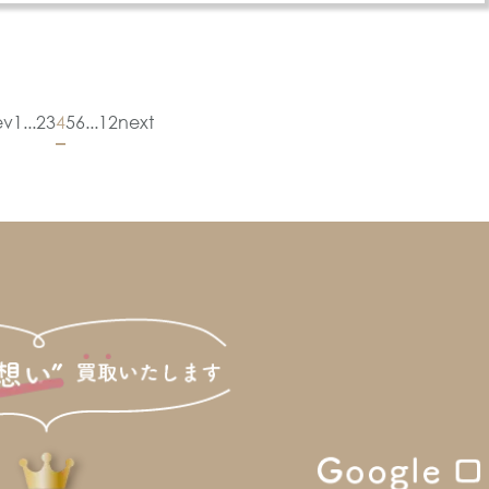
ev
1
...
2
3
4
5
6
...
12
next