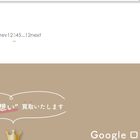
rev
1
2
3
4
5
...
12
next