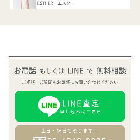
ESTHER エスター
ASK
ヴェラウォン
GEORGINA ジョージナ
ASK
お電話
LINE
無料相談
もしくは
で
ヴェラウォン
ご相談・ご質問もお気軽にお問い合わせください
HAYLEY ヘイリー
LINE査定
ASK
申し込みはこちら
ヴェラウォン
JOSEPHINE ジョセフィーヌ
土日・祝日も承ります！