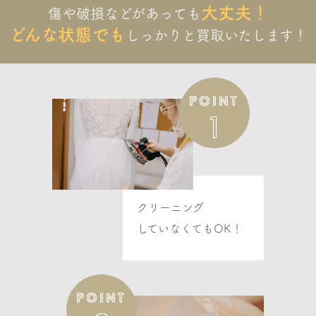
大丈夫！
傷や破損などがあっても
ASK
どんな状態でも
しっかりと
買取いたします！
ヴェラウォン
ROSALINE ロザリン
POINT
1
ASK
ヴェラウォン
HORTENSE オルテンス
ASK
クリーニング
していなくてもOK！
ヴェラウォン
ORDELIA オーデリア
POINT
ASK