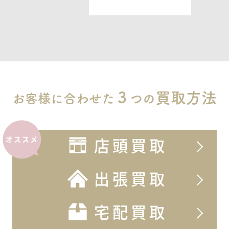
ASK
ヴェラウォン
TITANIA ティターニア
ASK
３
買取方法
お客様に合わせた
つの
ヴェラウォン
DESDEMONA デズデモナ
店頭買取
オススメ
ASK
出張買取
ヴェラウォン
HERMIA ハーミア
宅配買取
ASK