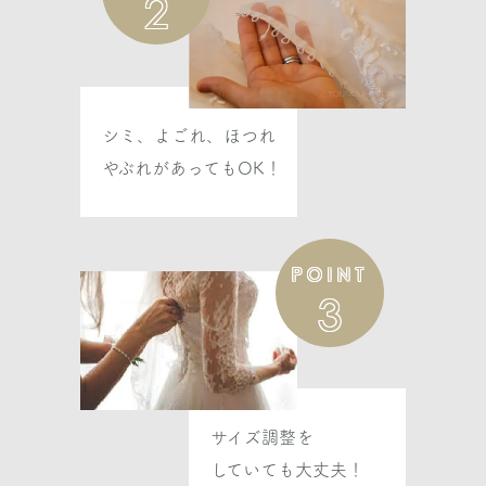
2
ヴェラウォン
GILBERTE ギルベルト
ASK
シミ、よごれ、ほつれ
やぶれがあってもOK！
ヴェラウォン
LAETITIA レティシア
ASK
POINT
3
ヴェラウォン
ATHENA アテナ
ASK
サイズ調整を
ヴェラウォン
していても大丈夫！
FLEUR フルール