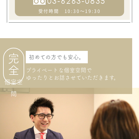
03-6263-0835
ASK
受付時間 10:30～19:30
ヴェラウォン
KATHERINE キャサリン
ASK
完
初めての方でも安心。
ヴェラウォン
LISBETH リスベット
全
プライベートな個室空間で
ゆったりとお話させて
いただきます。
個室空
ASK
間
ヴェラウォン
LEDA レダ
ASK