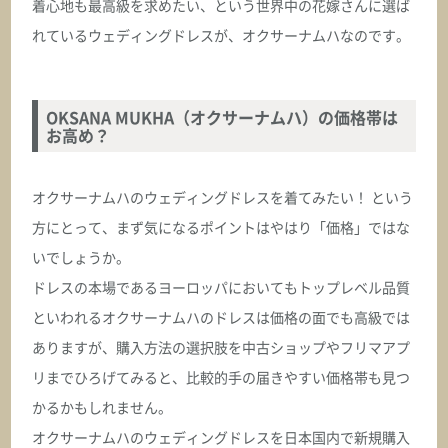
着心地も最高級を求めたい、という世界中の花嫁さんに選ば
オクサーナムハ
れているウェディングドレスが、オクサーナムハなのです。
CATE ケイト
ASK
OKSANA MUKHA（オクサーナムハ）の価格帯は
お高め？
オクサーナムハ
CELESTE セレステ
オクサーナムハのウェディングドレスを着てみたい！ という
方にとって、まず気になるポイントはやはり「価格」ではな
ASK
いでしょうか。
ドレスの本場であるヨーロッパにおいてもトップレベル品質
オクサーナムハ
CHARLOTTA シャーロッタ
といわれるオクサーナムハのドレスは価格の面でも高級では
ありますが、購入方法の選択肢を中古ショップやフリマアプ
ASK
リまでひろげてみると、比較的手の届きやすい価格帯も見つ
かるかもしれません。
オクサーナムハ
オクサーナムハのウェディングドレスを日本国内で新規購入
CHARMAINE シャーメイン