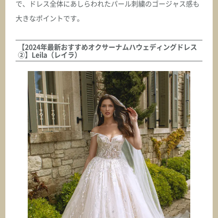
で、ドレス全体にあしらわれたパール刺繍のゴージャス感も
ASK
大きなポイントです。
オクサーナムハ
EDITH エディス
【2024年最新おすすめオクサーナムハウェディングドレス
②】Leila（レイラ）
ASK
オクサーナムハ
ELBA エルバ
ASK
オクサーナムハ
ELINOR エリノア
ASK