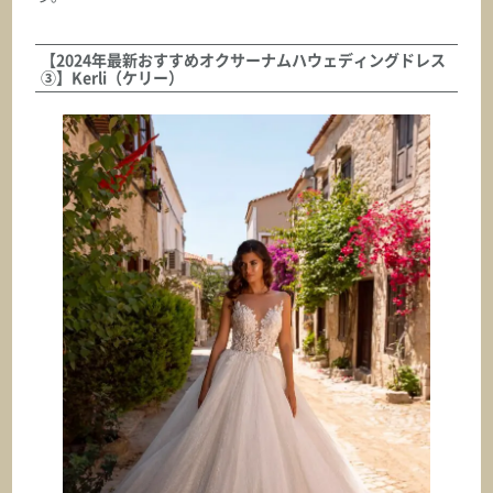
ASK
【2024年最新おすすめオクサーナムハウェディングドレス
③】Kerli（ケリー）
オクサーナムハ
EMILIA エミリア
ASK
オクサーナムハ
EMMA エマ
ASK
オクサーナムハ
ERIKA エリカ
ASK