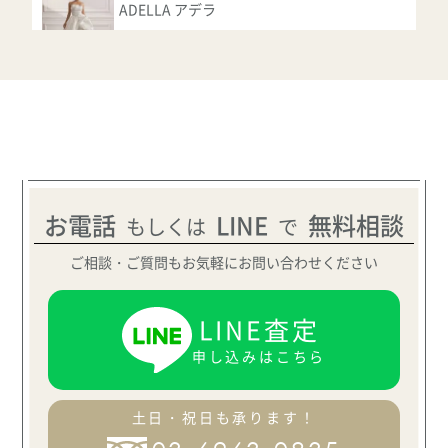
ADELLA アデラ
ASK
オクサーナムハ
ADRIANA アドリアナ
ASK
お電話
LINE
無料相談
もしくは
で
オクサーナムハ
ご相談・ご質問もお気軽にお問い合わせください
AELIA アエリア
LINE査定
ASK
申し込みはこちら
オクサーナムハ
AGNES アグネス
土日・祝日も承ります！