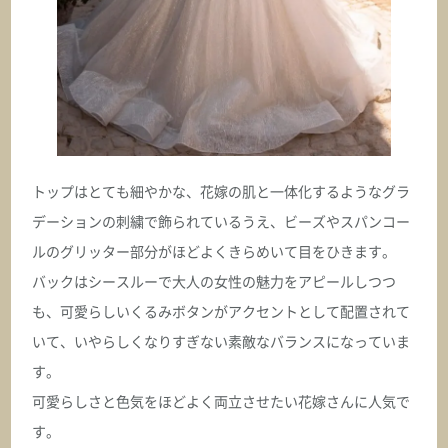
オクサーナムハ
ERIN エリン
ASK
オクサーナムハ
ESMERALDA エスメラルダ
トップはとても細やかな、花嫁の肌と一体化するようなグラ
デーションの刺繍で飾られているうえ、ビーズやスパンコー
ASK
ルのグリッター部分がほどよくきらめいて目をひきます。
バックはシースルーで大人の女性の魅力をアピールしつつ
オクサーナムハ
ESTELLE エステル
も、可愛らしいくるみボタンがアクセントとして配置されて
いて、いやらしくなりすぎない素敵なバランスになっていま
ASK
す。
可愛らしさと色気をほどよく両立させたい花嫁さんに人気で
オクサーナムハ
す。
EVA エヴァ