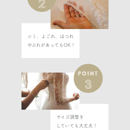
2
オクサーナムハ
ARIELLA アリエラ
ASK
シミ、よごれ、ほつれ
やぶれがあってもOK！
オクサーナムハ
ARMELIA アルメリア
ASK
POINT
3
オクサーナムハ
ASTERIA-1 アステリア-1
ASK
サイズ調整を
オクサーナムハ
していても大丈夫！
ASTRID アストリッド