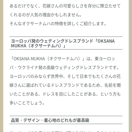
オクサーナムハ
あるだけでなく、花嫁さんの可愛らしさを存分に際立たせて
CAMERON キャメロン
くれるのが人気の理由かもしれません。
そんなオクサーナムハの特徴を詳しくご紹介します。
ASK
ヨーロッパ発のウェディングドレスブランド「OKSANA
オクサーナムハ
MUKHA（オクサーナムハ）」
CAMILLA カミラ
「OKSANA MUKHA（オクサーナムハ）」は、東ヨーロッ
ASK
パ・ウクライナ発の高級ウェディングドレスブランドです。
ヨーロッパのみならず世界中、そして日本でもたくさんの花
オクサーナムハ
嫁さんに選ばれているドレスブランドであるため、名前を聞
CARINE カリーヌ
いたことがある、ドレスを目にしたことがある、という方も
多いことでしょう。
ASK
オクサーナムハ
品質・デザイン・着心地のどれもが最高級
CARMEN カルメン