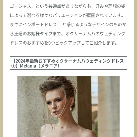
ASK
ゴージャス、という共通点がありながらも、好みや理想の姿
によって選べる様々なバリエーションが展開されています。
オクサーナムハ
DELICE デリス
まさにインポートドレス！ と感じるようなデザインのものか
ら王道のお姫様タイプまで、オクサーナムハのウェディング
ASK
ドレスのおすすめを9つピックアップしてご紹介します。
オクサーナムハ
【2024年最新おすすめオクサーナムハウェディングドレス
DEMI デミ
①】Melania（メラニア）
ASK
オクサーナムハ
DIVA_WITH_CAPE ディーバウィズケープ
ASK
オクサーナムハ