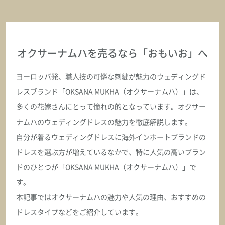
BELLAFLORE ベラフロール
ASK
オクサーナムハを売るなら
「おもいお」へ
オクサーナムハ
BELLAROSE ベラローズ
ヨーロッパ発、職人技の可憐な刺繍が魅力のウェディングド
レスブランド「OKSANA MUKHA（オクサーナムハ）」は、
ASK
多くの花嫁さんにとって憧れの的となっています。オクサー
ナムハのウェディングドレスの魅力を徹底解説します。
オクサーナムハ
BELLINA ベリーナ
自分が着るウェディングドレスに海外インポートブランドの
ドレスを選ぶ方が増えているなかで、特に人気の高いブラン
ASK
ドのひとつが「OKSANA MUKHA（オクサーナムハ）」で
す。
オクサーナムハ
本記事ではオクサーナムハの魅力や人気の理由、おすすめの
BEVERLY ビバリー
ドレスタイプなどをご紹介しています。