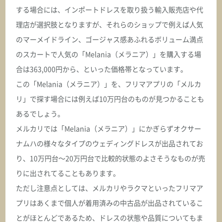
する場合には、インポートドレスを取り扱う輸入販売店や代
ASK
理店が選択肢となりますが、それらのショップで例えば人気
のマーメイドライン、ゴージャス感あふれるボリューム満点
オクサーナムハ
のスカートで人気の「Melania（メラニア）」を購入する場
CHERIL シェリル
合は363,000円から、といった価格帯となっています。
この「Melania（メラニア）」を、フリマアプリの「メルカ
ASK
リ」で探す場合には例えば10万円台のものが見つかることも
あるでしょう。
オクサーナムハ
CHICAGO シカゴ
メルカリでは「Melania（メラニア）」にかぎらずオクサー
ナムハの様々なタイプのウェディングドレスが出品されてお
ASK
り、10万円台～20万円台で比較的状態のよさそうなものが売
りに出されてることもあります。
オクサーナムハ
ただし注意点としては、メルカリやラクマといったフリマア
CHRISTINE クリスティーン
プリはあくまで個人が着用済みの中古品が出品されているこ
ASK
とがほとんどであるため、ドレスの状態や品質についてもま