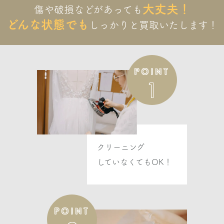
大丈夫！
傷や破損などがあっても
ASK
どんな状態でも
しっかりと
買取いたします！
オクサーナムハ
APRIL エイプリル
POINT
1
ASK
オクサーナムハ
ARIADNA アリアダナ
ASK
クリーニング
していなくてもOK！
オクサーナムハ
ARIEL アリエル
POINT
ASK