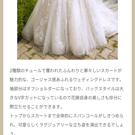
オクサーナムハ
ELISA エリサ
ASK
オクサーナムハ
ELIZA イライザ
ASK
2種類のチュールで覆われたふんわりと華々しいスカートが
魅力的な、ゴージャス感あふれるウェディングドレスです。
オクサーナムハ
ELLY エリー
袖部分はオフショルダーになっており、バックスタイルは大
きなV字カットになっているので花嫁自身の美しさも存分に
ASK
際立たせることができます。
トップからスカートまで全体的にスパンコールがしきつめら
オクサーナムハ
れ、可愛らしくラグジュアリーな立ち姿を演出できるでしょ
ELODIKA エロディカ
う。