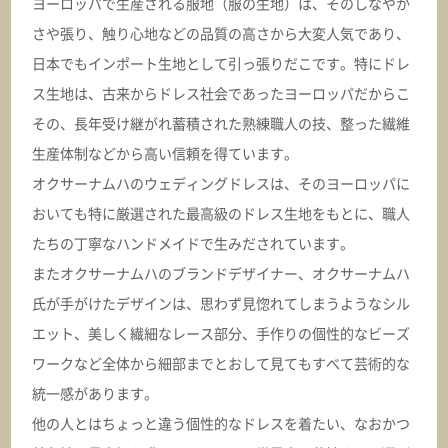
ヨーロッパで生産される服地（服の生地）は、そのしなやか
ASK
さや張り、触り心地などの品質の高さから大変人気であり、
日本でもインポート生地として引っ張りだこです。特にドレ
オクサーナムハ
ス生地は、古来からドレス社会であったヨーロッパだからこ
CAROLINE キャロライン
その、長年受け継がれ蓄積された熟練職人の技、整った繊維
生産体制などから高い信頼を得ています。
ASK
オクサーナムハのウェディングドレスは、そのヨーロッパに
おいても特に厳選された最高級のドレス生地をもとに、職人
オクサーナムハ
CASABLANCA カサブランカ
たちの丁寧なハンドメイドで生みだされています。
またオクサーナムハのブランドデザイナー、オクサーナムハ
ASK
氏が手がけたデザインは、思わず見惚れてしまうようなシル
エット、美しく繊細なレース部分、手作りの個性的なビーズ
オクサーナムハ
ワークなど全体から細部までとおして見てもすべて芸術的な
CATALEYA_1 カタレヤ_1
統一感があります。
ASK
他の人とはちょっと違う個性的なドレスを着たい、なおかつ