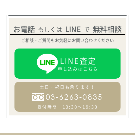
オクサーナムハ
AYAH アヤ
お電話
LINE
無料相談
もしくは
で
ASK
ご相談・ご質問もお気軽にお問い合わせください
オクサーナムハ
LINE査定
BARBARA バーバラ
申し込みはこちら
ASK
土日・祝日も承ります！
オクサーナムハ
03-6263-0835
BATTY バティ
受付時間 10:30～19:30
ASK
オクサーナムハ