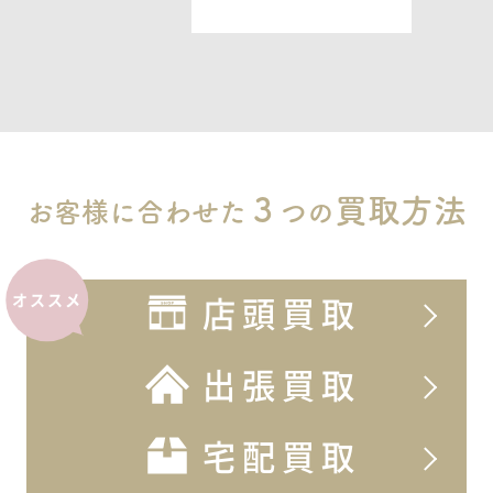
ASK
オクサーナムハ
ATHENA アテナ
ASK
３
買取方法
お客様に合わせた
つの
オクサーナムハ
AUDREY オードリー
店頭買取
オススメ
ASK
出張買取
オクサーナムハ
AURORA オーロラ
宅配買取
ASK