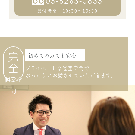
03-6263-0835
ASK
受付時間 10:30～19:30
オクサーナムハ
ALEX アレックス
ASK
完
初めての方でも安心。
オクサーナムハ
ALEXANDRA アレクサンドラ
全
プライベートな個室空間で
ゆったりとお話させて
いただきます。
個室空
ASK
間
オクサーナムハ
ALICIA アリシア
ASK