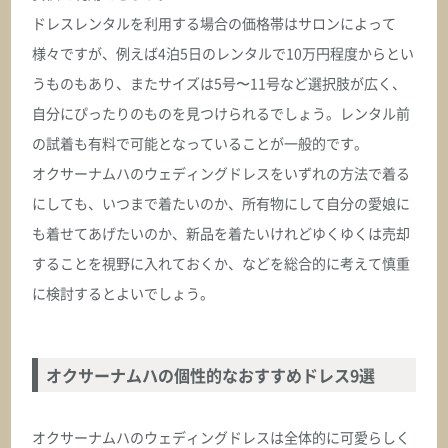
CORLI コルリ
ドレスレンタルを利用する場合の価格帯はサロンによって
様々ですが、例えば4泊5日のレンタルで10万円程度からとい
ASK
うものもあり、またサイズは5号〜11号など選択肢が広く、
自分にぴったりのものを見つけられるでしょう。レンタル前
オクサーナムハ
DAISY デイジー
の試着も有料で可能となっていることが一般的です。
オクサーナムハのウェディングドレスをいずれの方法で着る
ASK
にしても、いつまで着たいのか、所有物にして自分の愛娘に
も着せてあげたいのか、新品を着たいけれどゆくゆくは売却
オクサーナムハ
することを視野に入れておくか、などを総合的に考えて慎重
DARCIA ダルシア
に検討するとよいでしょう。
ASK
オクサーナムハの個性的なおすすめドレス9選
オクサーナムハ
DEBORAH デボラ
オクサーナムハのウェディングドレスは全体的に可愛らしく