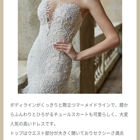
DOMINICA ドミニカ
ASK
オクサーナムハ
DONNA ドナ
ASK
オクサーナムハ
DORIAN ドリアン
ASK
ボディラインがくっきりと際立つマーメイドラインで、膝か
らふんわりとひろがるチュールスカートも可愛らしく、大変
オクサーナムハ
人気の高いドレスです。
EDISON エジソン
トップはウエスト部分が大きく開いておりセクシーさ満点