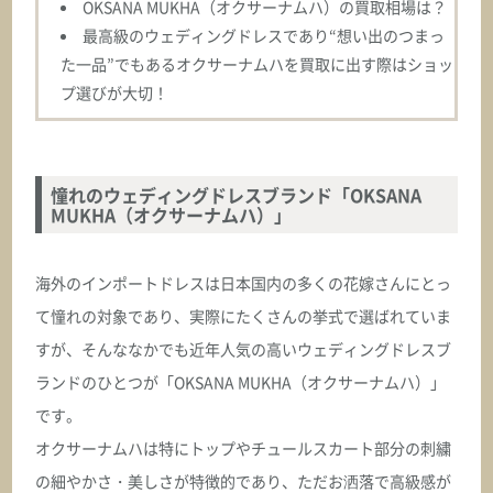
OKSANA MUKHA（オクサーナムハ）の買取相場は？
ASK
最高級のウェディングドレスであり“想い出のつまっ
た一品”でもあるオクサーナムハを買取に出す際はショッ
オクサーナムハ
プ選びが大切！
BRITNEY ブリトニー
ASK
憧れのウェディングドレスブランド「OKSANA
MUKHA（オクサーナムハ）」
オクサーナムハ
CAILA カイラ
海外のインポートドレスは日本国内の多くの花嫁さんにとっ
ASK
て憧れの対象であり、実際にたくさんの挙式で選ばれていま
すが、そんななかでも近年人気の高いウェディングドレスブ
オクサーナムハ
ランドのひとつが「OKSANA MUKHA（オクサーナムハ）」
CAMEA カメア
です。
オクサーナムハは特にトップやチュールスカート部分の刺繍
ASK
の細やかさ・美しさが特徴的であり、ただお洒落で高級感が