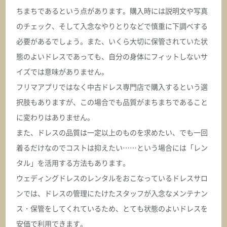
ちまちであるという点があります。購入時には説明文や写真
オクサーナムハ
のチェック、そして入念なやりとりなどで慎重に下調べする
CINDY シンディ
必要があるでしょう。また、いくら大切に保管されていた状
態のよいドレスであっても、自分の身体にフィットしないサ
ASK
イズでは意味がありません。
フリマアプリではなく中古ドレス専門店で購入するという選
オクサーナムハ
CLAIRE クレア
択肢もありますが、この場合でも品質がまちまちであること
に変わりはありません。
ASK
また、ドレスの品質は一定以上のものを求めたい、でも一回
着るだけなのでコストは抑えたい……という場合には「レン
オクサーナムハ
タル」を活用する方法もあります。
CLAUDIA クラウディア
ウェディングドレスのレンタルをおこなっているドレスサロ
ASK
ンでは、ドレスの管理にたけたスタッフが入念なメンテナン
ス・保管をしてくれているため、とても状態のよいドレスを
オクサーナムハ
安価で利用できます。