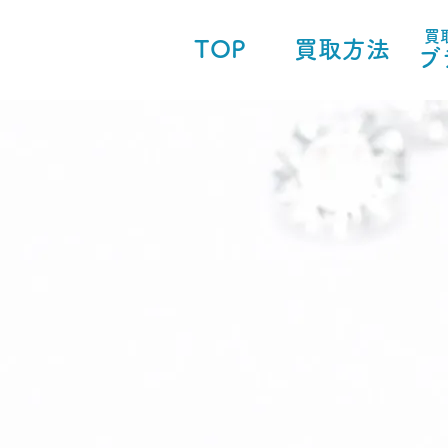
買
TOP
買取方法
ブ