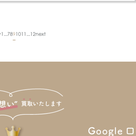
v
1
...
7
8
9
10
11
...
12
next