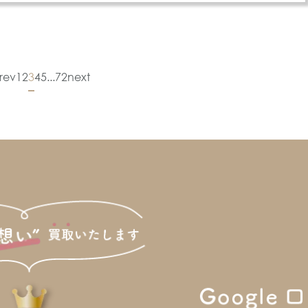
rev
1
2
3
4
5
...
72
next