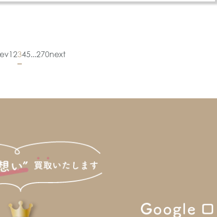
rev
1
2
3
4
5
...
270
next