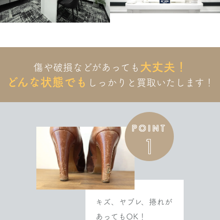
大丈夫！
傷や破損などがあっても
どんな状態でも
しっかりと
買取いたします！
POINT
1
キズ、ヤブレ、捲れが
あってもOK！