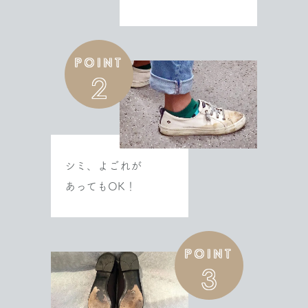
POINT
2
シミ、よごれが
あってもOK！
POINT
3