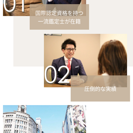
01
ト リボン フラットシュ...
国際認定資格を持つ
33,000円
45,000円
25,000円
44,000円
52,000円
15,000円
買取参考価格
買取参考価格
買取参考価格
買取参考価格
買取参考価格
買取参考価格
一流鑑定士が在籍
02
圧倒的な実績