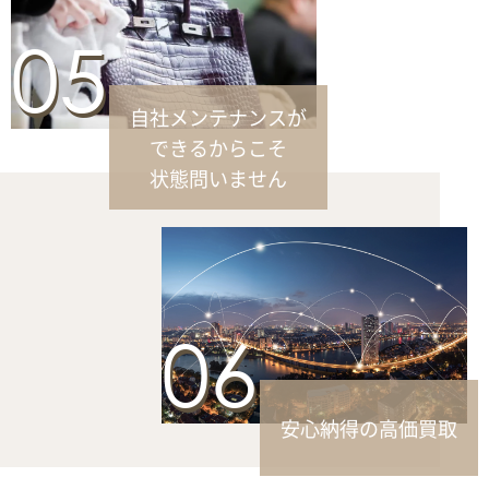
05
自社メンテナンスが
できるからこそ
状態問いません
06
安心納得の高価買取