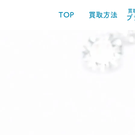
買
TOP
買取方法
ブ