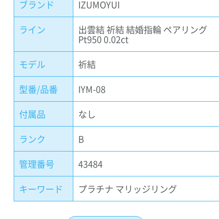
ブランド
IZUMOYUI
ライン
出雲結 祈結 結婚指輪 ペアリング
Pt950 0.02ct
モデル
祈結
型番/品番
IYM-08
付属品
なし
ランク
B
管理番号
43484
キーワード
プラチナ マリッジリング