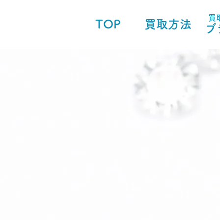
買
TOP
買取方法
ブ