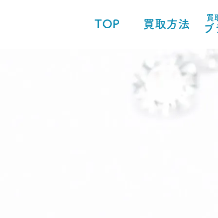
買
TOP
買取方法
ブ