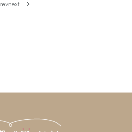
rev
next