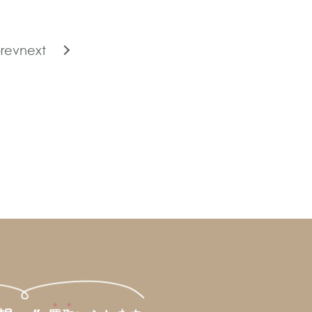
rev
next