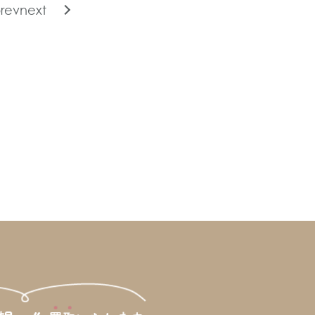
rev
next