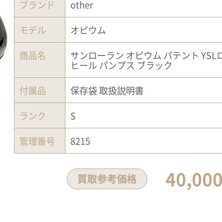
ブランド
other
モデル
オピウム
商品名
サンローラン オピウム パテント YSL
ヒール パンプス ブラック
付属品
保存袋 取扱説明書
ランク
S
管理番号
8215
40,00
買取参考価格