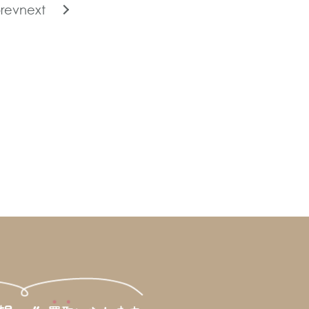
rev
next